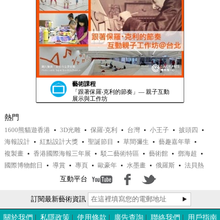
藝術課程
「跟著保羅‧克利的節奏」— 親子互動
展示與工作坊
熱門
1600熊貓遊香港
3D光雕
保羅‧克利
台灣
小王子
披頭四
海報設計
紅點設計大獎
聖誕節目
草間彌生
藝趣嘉年華
複製畫
香港國際海報三年展
駁二藝術特區
藝術館
鄧海超
國際博物館日
導賞
專頁
歐豪年
水墨畫
俄羅斯
法貝熱
互動平台
訂閱最新藝術資訊
課程一覽
國際博物館日 - 工作坊
關於我們
私隱政策
使用條款
廣告查詢
聯絡我們
用戶指南