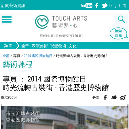
訂閱
藝術資訊
Eng
简
頻道
全部
表演藝術
視覺藝術
文化
音樂
繪畫
生活
舞蹈
畫圖
文物
戲劇
版畫
全部文化
設計
全部
>
專頁
>
2014 國際博物館日
>
時光流轉古裝街 - 香港歷史博物館
藝術課程
歌劇/音樂劇
手工藝
雕塑
中國戲曲
陶瓷
電影
攝影
全部表演藝術
裝置
全部視覺藝術
建築
專頁 ： 2014 國際博物館日
時光流轉古裝街 - 香港歷史博物館
08/05/2014
分享: