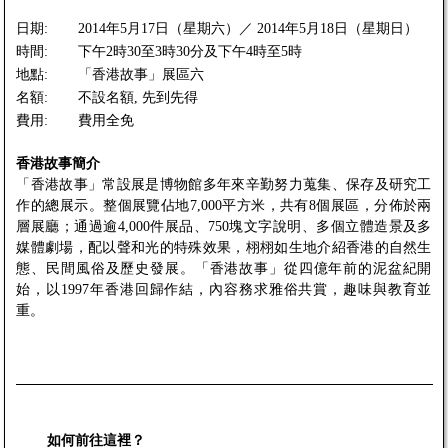
日期:
2014年5月17日（星期六）／ 2014年5月18日（星期日）
時間:
下午2時30至3時30分及下午4時至5時
地點:
「香港故事」展區六
名額:
不設名額, 先到先得
費用:
費用全免
香港故事
簡介
「香港故事」常設展是博物館多年來辛勤努力蒐集、保存及研究工
作的總展示。整個展覽佔地7,000平方米，共有8個展區，分佈於兩
層展廳；通過逾4,000件展品、750塊文字說明、多個立體造景及多
媒體劇場，配以聲和光的特殊效果，栩栩如生地介紹香港的自然生
態、民間風俗及歷史發展。「香港故事」從四億年前的泥盆紀開
始，以1997年香港回歸作結，內容務求雅俗共賞，趣味與教育並
重。
如何前往這裡？