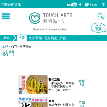
訂閱
藝術資訊
Eng
简
全部
頻道
表演藝術
視覺藝術
文化
音樂
繪畫
生活
舞蹈
畫圖
文物
戲劇
版畫
全部文化
設計
全部
>
熱門
>
草間彌生
熱門
歌劇/音樂劇
手工藝
雕塑
中國戲曲
陶瓷
電影
攝影
全部表演藝術
裝置
建築
全部視覺藝術
藝術活動
「夢我所夢：草間彌
生亞洲巡迴展台灣
站」（第二站台中）
專題
高雄台中必到藝術之