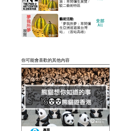
旅：草間彌生展覽 /
駁二藝術特區
藝術活動
「夢我所夢：草間彌
生亞洲巡迴展台灣
站」（首站高雄）
你可能會喜歡的其他內容
專題