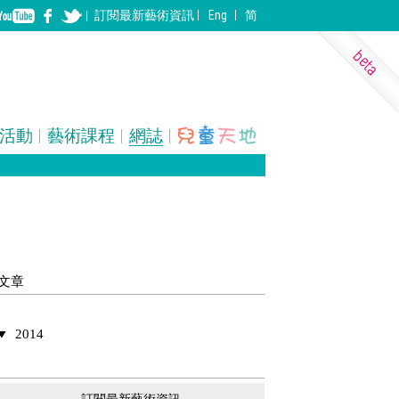
訂閱
最新
藝術資訊
Eng
简
活動
藝術課程
網誌
表演藝術
裝置
建築
文章
2014