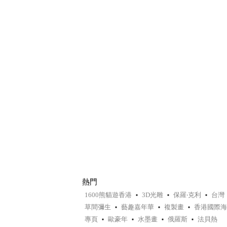
熱門
1600熊貓遊香港
3D光雕
保羅‧克利
台灣
草間彌生
藝趣嘉年華
複製畫
香港國際海
專頁
歐豪年
水墨畫
俄羅斯
法貝熱