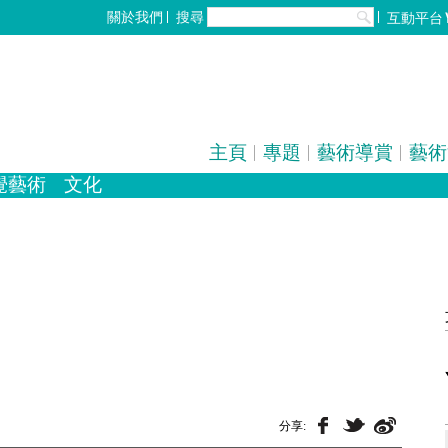
搜尋
關於我們
互動平台
主頁
專題
藝術導賞
藝術
覺藝術
文化
化
全部
歌劇/音樂劇
設計
手工藝
中國戲曲
雕塑
電影
陶瓷
攝影
分享: