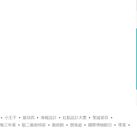
小王子
披頭四
海報設計
紅點設計大獎
聖誕節目
報三年展
駁二藝術特區
藝術館
鄧海超
國際博物館日
導賞