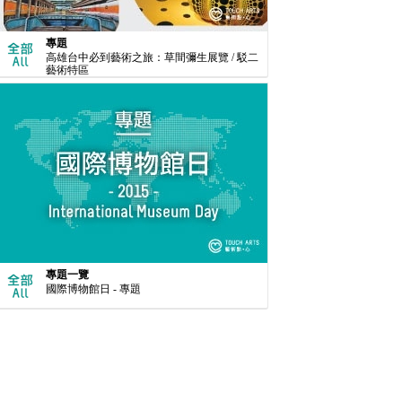
專題
高雄台中必到藝術之旅：草間彌生展覽 / 駁二
藝術特區
專題一覽
國際博物館日 - 專題