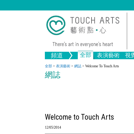
全部
頻道
表演藝術
視
全部文
全部
>
表演藝術
>
網誌
>
Welcome To Touch Arts
音樂
繪畫
生活
舞蹈
畫圖
文物
戲劇
版畫
網誌
全部視覺藝術
Welcome to Touch Arts
12/05/2014