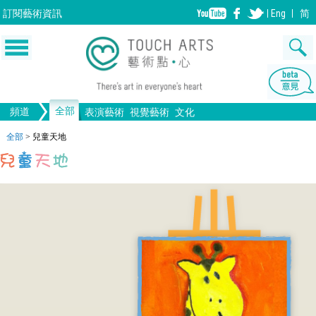
訂閱
藝術資訊
Eng
简
全部
頻道
表演藝術
視覺藝術
文化
音樂
繪畫
生活
舞蹈
畫圖
文物
戲劇
版畫
全部文化
設計
全部
>
兒童天地
歌劇/音樂劇
手工藝
雕塑
中國戲曲
陶瓷
電影
攝影
全部表演藝術
裝置
建築
全部視覺藝術