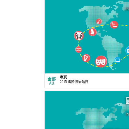
專頁
2015 國際博物館日