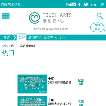
订阅
艺术信息
Eng
繁
全部
频道
表演艺术
视觉艺术
文化
音乐
绘画
生活
舞蹈
画图
文物
戏剧
版画
全部文化
设计
全部
>
热门
>
国际博物馆日
热门
歌剧/音乐剧
工艺
雕塑
中国戏曲
陶瓷
摄影
电影
全部表演艺术
装置
建筑
全部视觉艺术
专页
2015 国际博物馆日
专题
国际博物馆日又到