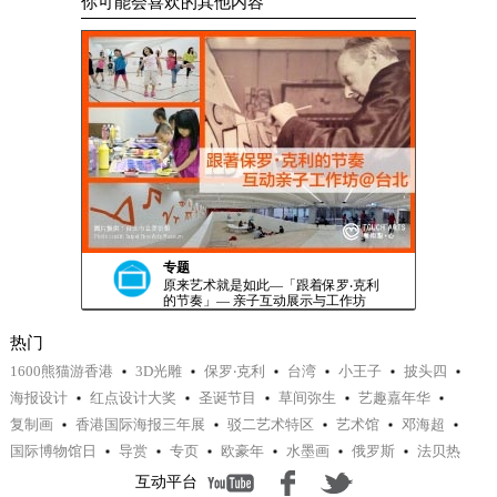
你可能会喜欢的其他内容
专题
原来艺术就是如此—「跟着保罗‧克利
的节奏」— 亲子互动展示与工作坊
热门
1600熊猫游香港
3D光雕
保罗‧克利
台湾
小王子
披头四
海报设计
红点设计大奖
圣诞节目
草间弥生
艺趣嘉年华
复制画
香港国际海报三年展
驳二艺术特区
艺术馆
邓海超
国际博物馆日
导赏
专页
欧豪年
水墨画
俄罗斯
法贝热
互动平台