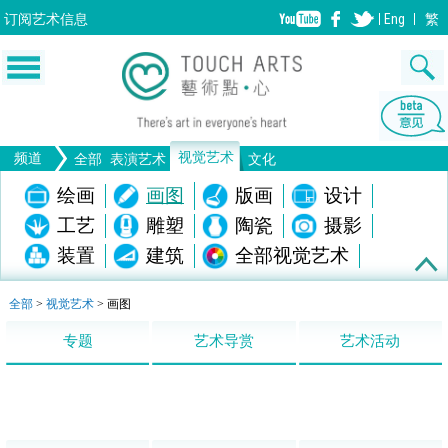
订阅
艺术信息
Eng
繁
视觉艺术
频道
全部
表演艺术
文化
音乐
绘画
舞蹈
戏剧
版画
设计
画图
歌剧/音乐剧
工艺
雕塑
中国戏曲
陶瓷
摄影
电影
全部表演艺术
装置
建筑
全部视觉艺术
生活
文物
全部文化
全部
>
视觉艺术
>
画图
专题
艺术导赏
艺术活动