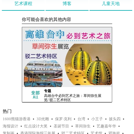
艺术课程
博客
儿童天地
你可能会喜欢的其他内容
专题
高雄台中必到艺术之旅：草间弥生展
览/ 驳二艺术特区
热门
1600熊猫游香港
3D光雕
保罗‧克利
台湾
小王子
披头四
海报设计
红点设计大奖
圣诞节目
草间弥生
艺趣嘉年华
复制画
香港国际海报三年展
驳二艺术特区
艺术馆
邓海超