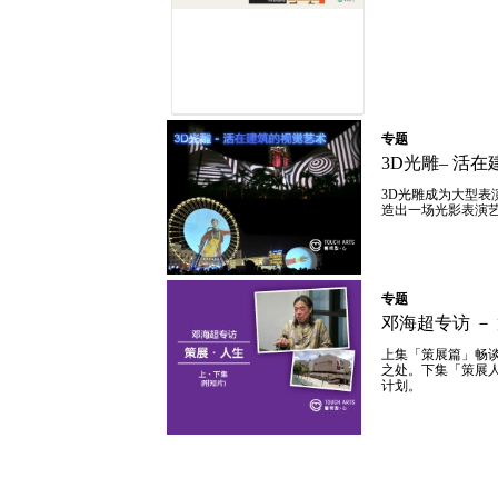
专题
3D光雕– 活在
3D光雕成为大型表
造出一场光影表演
专题
游台北必看展览(二至
专题
四月)
邓海超专访 － 
上集「策展篇」畅
之处。下集「策展
计划。