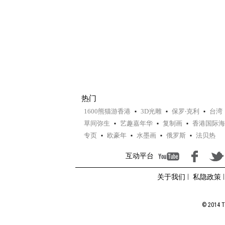
热门
1600熊猫游香港
3D光雕
保罗‧克利
台湾
草间弥生
艺趣嘉年华
复制画
香港国际海
专页
欧豪年
水墨画
俄罗斯
法贝热
互动平台
关于我们
私隐政策
© 2014 To