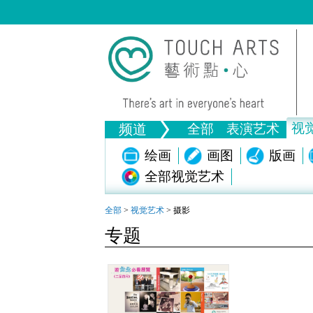
视
频道
全部
表演艺术
音乐
绘画
舞蹈
画图
戏剧
版画
全部视觉艺术
生活
文物
全部文
全部
>
视觉艺术
>
摄影
专题