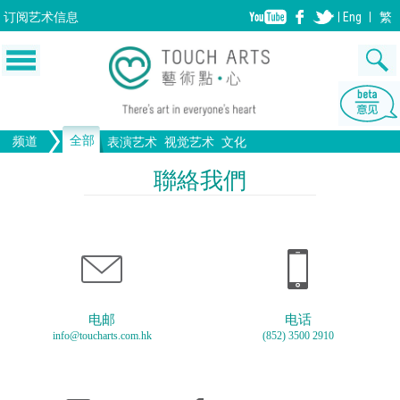
订阅
艺术信息
Eng
繁
全部
频道
表演艺术
视觉艺术
文化
音乐
绘画
生活
舞蹈
画图
文物
戏剧
版画
全部文化
设计
聯絡我們
歌剧/音乐剧
工艺
雕塑
中国戏曲
陶瓷
摄影
电影
全部表演艺术
装置
建筑
全部视觉艺术
电邮
电话
info@toucharts.com.hk
(852) 3500 2910