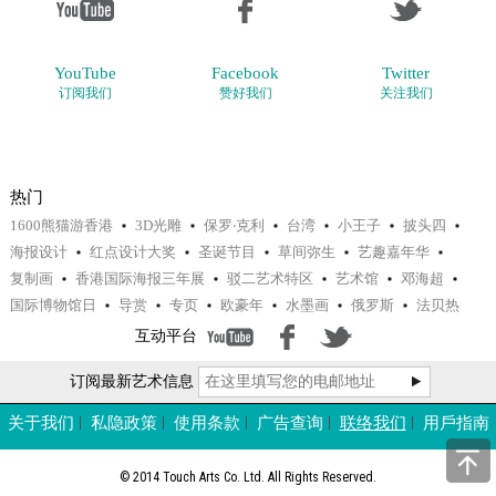
YouTube
Facebook
Twitter
订阅我们
赞好我们
关注我们
热门
1600熊猫游香港
3D光雕
保罗‧克利
台湾
小王子
披头四
海报设计
红点设计大奖
圣诞节目
草间弥生
艺趣嘉年华
复制画
香港国际海报三年展
驳二艺术特区
艺术馆
邓海超
国际博物馆日
导赏
专页
欧豪年
水墨画
俄罗斯
法贝热
互动平台
订阅最新艺术信息
关于我们
私隐政策
使用条款
广告查询
联络我们
用戶指南
© 2014 Touch Arts Co. Ltd. All Rights Reserved.