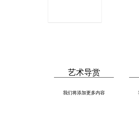
专题
艺术导赏
游台北必看展览(二至
四月)
我们将添加更多内容