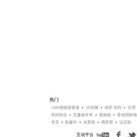
热门
1600熊猫游香港
3D光雕
保罗‧克利
台湾
草间弥生
艺趣嘉年华
复制画
香港国际海
专页
欧豪年
水墨画
俄罗斯
法贝热
互动平台