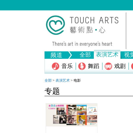
表演艺术
频道
全部
视
音乐
舞蹈
戏剧
绘画
生活
画图
文物
版画
全部文
全部
>
表演艺术
>
电影
全部视觉艺术
专题