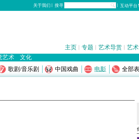
搜寻
关于我们
互动平台
主页
专题
艺术导赏
艺术
觉艺术
文化
歌剧/音乐剧
中国戏曲
全部
电影
化
设计
工艺
雕塑
陶瓷
摄影