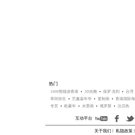
热门
1600熊猫游香港
3D光雕
保罗‧克利
台湾
草间弥生
艺趣嘉年华
复制画
香港国际海
专页
欧豪年
水墨画
俄罗斯
法贝热
互动平台
关于我们
私隐政策