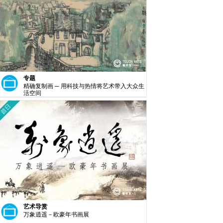
专题
精确复制画 ─ 用科技与热情将艺术带入大众生
活空间
艺术导赏
万象逍遥－欧豪年书画展