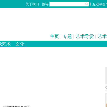
搜寻
关于我们
互动平台
主页
专题
艺术导赏
艺术
觉艺术
文化
化
歌剧/音乐剧
设计
工艺
中国戏曲
雕塑
陶瓷
电影
摄影
全部