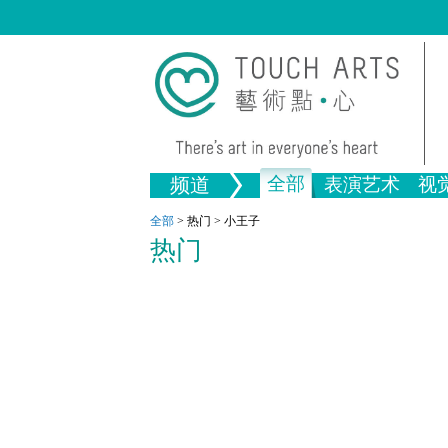
全部
频道
表演艺术
视
音乐
绘画
生活
舞蹈
画图
文物
戏剧
版画
全部文
全部
>
热门
>
小王子
热门
全部视觉艺术