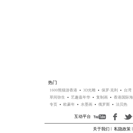
热门
1600熊猫游香港
3D光雕
保罗‧克利
台湾
草间弥生
艺趣嘉年华
复制画
香港国际海
专页
欧豪年
水墨画
俄罗斯
法贝热
互动平台
关于我们
私隐政策