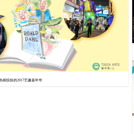
事 ＝热闹缤纷的2017艺趣嘉年华