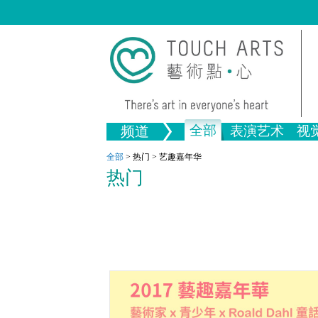
全部
频道
表演艺术
视
音乐
绘画
生活
舞蹈
画图
文物
戏剧
版画
全部文
全部
>
热门
>
艺趣嘉年华
热门
全部视觉艺术