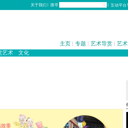
搜寻
关于我们
互动平台
主页
专题
艺术导赏
艺术
觉艺术
文化
化
歌剧/音乐剧
设计
工艺
中国戏曲
雕塑
陶瓷
电影
摄影
全部