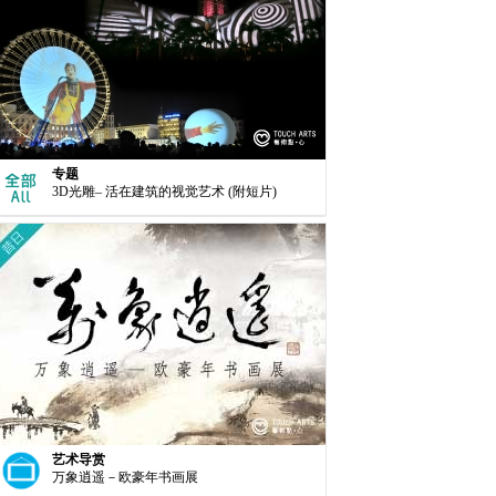
专题
3D光雕– 活在建筑的视觉艺术 (附短片)
艺术导赏
万象逍遥－欧豪年书画展