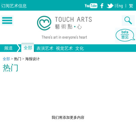
订阅
艺术信息
Eng
繁
全部
频道
表演艺术
视觉艺术
文化
音乐
绘画
生活
舞蹈
画图
文物
戏剧
版画
全部文化
设计
全部
>
热门
>
海报设计
热门
歌剧/音乐剧
工艺
雕塑
中国戏曲
陶瓷
摄影
电影
全部表演艺术
装置
建筑
全部视觉艺术
我们将添加更多内容