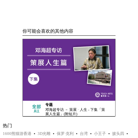
你可能会喜欢的其他内容
专题
邓海超专访 － 策展 · 人生 - 下集「策
展人生篇」(附短片)
热门
1600熊猫游香港
3D光雕
保罗‧克利
台湾
小王子
披头四