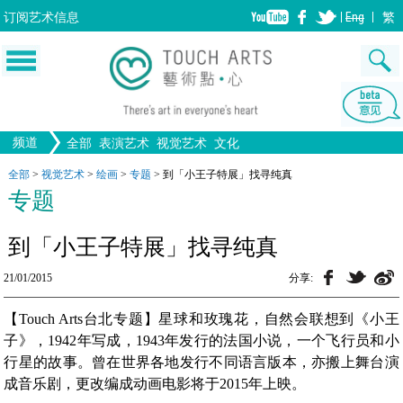
订阅
艺术信息
Eng
繁
频道
全部
表演艺术
视觉艺术
文化
音乐
生活
舞蹈
画图
文物
戏剧
版画
全部文化
设计
全部
>
视觉艺术
>
绘画
>
专题
>
到「小王子特展」找寻纯真
绘画
专题
歌剧/音乐剧
工艺
雕塑
中国戏曲
陶瓷
摄影
电影
全部表演艺术
装置
建筑
全部视觉艺术
到「小王子特展」找寻纯真
21/01/2015
分享:
【Touch Arts台北专题】星球和玫瑰花，自然会联想到《小王
子》，1942年写成，1943年发行的法国小说，一个飞行员和小
行星的故事。曾在世界各地发行不同语言版本，亦搬上舞台演
成音乐剧，更改编成动画电影将于2015年上映。