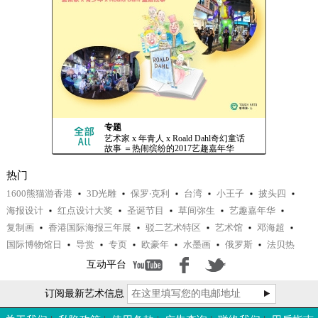
专题
艺术家 x 年青人 x Roald Dahl奇幻童话
故事 ＝热闹缤纷的2017艺趣嘉年华
热门
1600熊猫游香港
3D光雕
保罗‧克利
台湾
小王子
披头四
海报设计
红点设计大奖
圣诞节目
草间弥生
艺趣嘉年华
复制画
香港国际海报三年展
驳二艺术特区
艺术馆
邓海超
国际博物馆日
导赏
专页
欧豪年
水墨画
俄罗斯
法贝热
互动平台
订阅最新艺术信息
专题
邓海超专访 － 策展・人生 - 上集「策