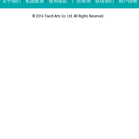
关于我们
私隐政策
使用条款
广告查询
联络我们
用戶指南
展篇」(附短片)
© 2014 Touch Arts Co. Ltd. All Rights Reserved.
专题
3D光雕– 活在建筑的视觉艺术 (附短
片)