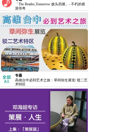
「The Beatles,Tomorrow 披头四展」- 不朽的摇
滚传奇
专题
高雄台中必到艺术之旅：草间弥生展览/ 驳二艺
术特区