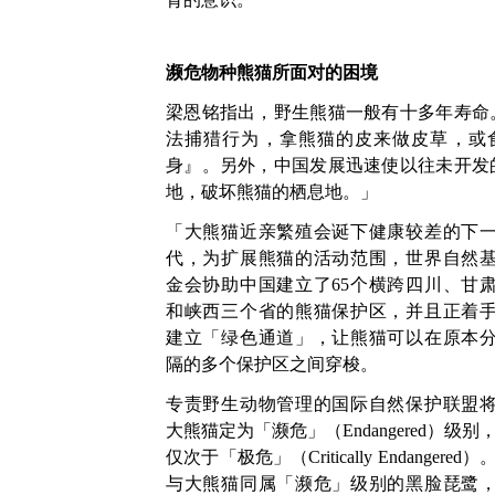
濒危物种熊猫所
面对的困境
梁恩铭指出，野生熊猫一般有十多年寿命
法捕猎行为，拿熊猫的皮来做皮草，或
身』。另外，中国发展迅速使以往未开发
地，破坏熊猫的栖息地。」
「大熊猫近亲繁殖会诞下健康较差的下
代，为扩展熊猫的活动范围，世界自然
金会协助中国建立了65个横跨四川、甘
和峡西三个省的熊猫保护区，并且正着
建立「绿色通道」，让熊猫可以在原本
隔的多个保护区之间穿梭。
专责野生动物管理的国际自然保护联盟
大熊猫定为「濒危」（Endangered）级别
仅次于「极危」（Critically Endangered）
与大熊猫同属「濒危」级别的黑脸琵鹭