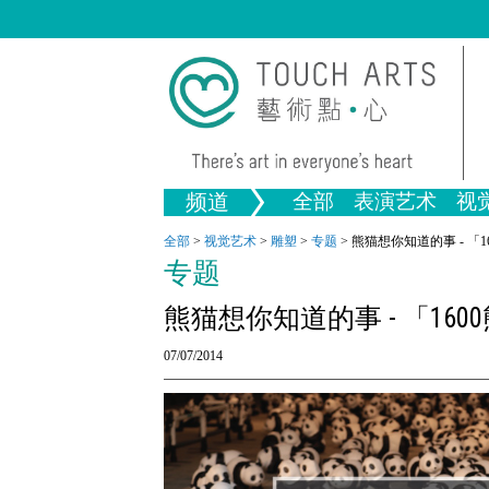
频道
全部
表演艺术
视
音乐
绘画
生活
舞蹈
画图
文物
戏剧
版画
全部文
全部
>
视觉艺术
>
雕塑
>
专题
>
熊猫想你知道的事 - 「
专题
全部视觉艺术
熊猫想你知道的事 - 「16
07/07/2014