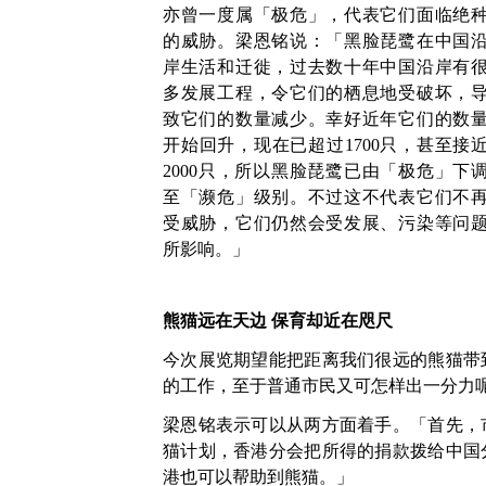
亦曾一度属「极危」，代表它们面临绝
的威胁。梁恩铭说：「黑脸琵鹭在中国
岸生活和迁徙，过去数十年中国沿岸有
多发展工程，令它们的栖息地受破坏，
致它们的数量减少。幸好近年它们的数
开始回升，现在已超过1700只，甚至接
2000只，所以黑脸琵鹭已由「极危」下
至「濒危」级别。不过这不代表它们不
受威胁，它们仍然会受发展、污染等问
所影响。」
熊猫远在天边 保育却近在咫尺
今次展览期望能把距离我们很远的熊猫带
的工作，至于普通市民又可怎样出一分力
梁恩铭表示可以从两方面着手。「首先，
猫计划，香港分会把所得的捐款拨给中国
港也可以帮助到熊猫。」