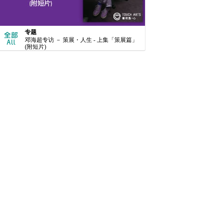
专题
邓海超专访 － 策展・人生 - 上集「策展篇」
(附短片)