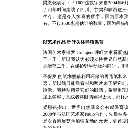
梁恩铭表示：「1600这数字来自2004
了四年时间走访了四川、甘肃和峡西这三个
生存。这是令人惊喜的数字，因为原本预
右。不过1600也是估计的数量，因为熊
以艺术作品
呼吁关注熊猫保育
法国艺术家保罗 Grangeon呼吁大家
至一千，所以我认为必须支持世界自然基
会增至二千。在保护野生动物的同时，其
圣保罗 的纸糊熊猫利用环保的再造纸和
远，所以我只能靠看书和照片来了解它们
睡觉。我特别留意它们的眼睛，希望重现
加上笑容，又或者将眼睛画得太大，那样
梁恩铭指出，世界自然基金会有感保育
2008年与法国艺术家Paulo合作，先
是次香港展览为加强互动的元素，更首度
育的意识。