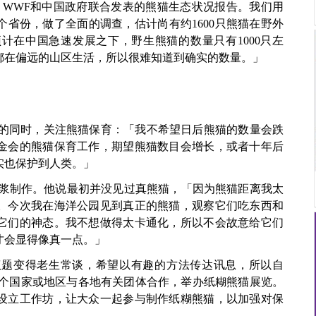
年6月WWF和中国政府联合发表的熊猫生态状况报告。我们用
省份，做了全面的调查，估计尚有约1600只熊猫在野外
计在中国急速发展之下，野生熊猫的数量只有1000只左
猫都在偏远的山区生活，所以很难知道到确实的数量。」
看展览的同时，关注熊猫保育：「我不希望日后熊猫的数量会跌
金会的熊猫保育工作，期望熊猫数目会增长，或者十年后
实也保护到人类。」
米浆制作。他说最初并没见过真熊猫，「因为熊猫距离我太
。今次我在海洋公园见到真正的熊猫，观察它们吃东西和
它们的神态。我不想做得太卡通化，所以不会故意给它们
才会显得像真一点。」
议题变得老生常谈，希望以有趣的方法传达讯息，所以自
后在多个国家或地区与各地有关团体合作，举办纸糊熊猫展览。
设立工作坊，让大众一起参与制作纸糊熊猫，以加强对保