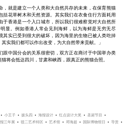
命，就是建立一个人类和大自然共存的未来，在保育熊猫
包括花草树木和天然资源。其实我们在衣食住行方面耗用
由于香港是一个入口城市，所以我们很难察觉对大自然所
分明显。例如香港人常会见到海鲜，以为海鲜是无穷无尽
境其实已受到很大的破坏，因为海里的生物已被人类吃掉
，其实我们都可以作出改变，为大自然带来贡献。」
们跟中国分会的关系很密切，双方正在商讨于中国举办类
糊熊猫将会抵达四川，甘肃和峡西，跟真正的熊猫合照。
小王子
披头四
海报设计
红点设计大奖
圣诞节目
报三年展
驳二艺术特区
艺术馆
邓海超
国际博物馆日
导赏