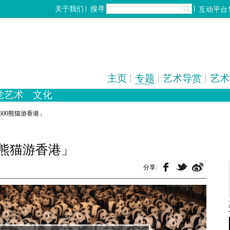
搜寻
关于我们
互动平台
主页
专题
艺术导赏
艺术
觉艺术
文化
化
歌剧/音乐剧
设计
工艺
中国戏曲
陶瓷
电影
摄影
全部
1600熊猫游香港」
雕塑
00熊猫游香港」
分享: