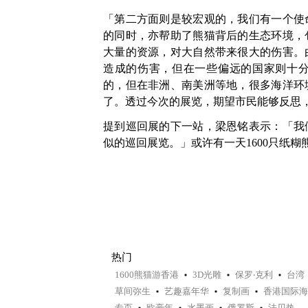
「第二方面则是较宏观的，我们有一个使
的同时，亦帮助了熊猫背后的生态环境，
大量的资源，对大自然带来很大的伤害。
造成的伤害，但在一些偏远的国家则十
的，但在非洲、南美洲等地，很多海洋环
了。透过今次的展览，期望市民能够反思
提到巡回展的下一站，梁恩铭表示：「我
似的巡回展览。」或许有一天1600只纸
热门
1600熊猫游香港
3D光雕
保罗‧克利
台湾
草间弥生
艺趣嘉年华
复制画
香港国际海
专页
欧豪年
水墨画
俄罗斯
法贝热