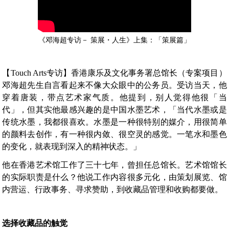
《邓海超专访－ 策展・人生》上集：「策展篇」
【Touch Arts专访】香港康乐及文化事务署总馆长（专案项目）
邓海超先生自言看起来不像大众眼中的公务员。受访当天，他
穿着唐装，带点艺术家气质。他提到，别人觉得他很「当
代」，但其实他最感兴趣的是中国水墨艺术，「当代水墨或是
传统水墨，我都很喜欢。水墨是一种很特别的媒介，用很简单
的颜料去创作，有一种很内敛、很空灵的感觉。一笔水和墨色
的变化，就表现到深入的精神状态。」
他在香港艺术馆工作了三十七年，曾担任总馆长。艺术馆馆长
的实际职责是什么？他说工作内容很多元化，由策划展览、馆
内营运、行政事务、寻求赞助，到收藏品管理和收购都要做。
选择收藏品的触觉