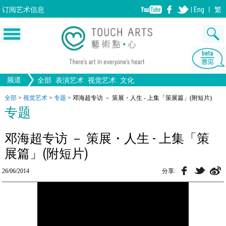
订阅
艺术信息
Eng
繁
频道
全部
表演艺术
视觉艺术
文化
音乐
生活
舞蹈
文物
戏剧
全部文化
全部
>
视觉艺术
>
专题
>
邓海超专访 － 策展・人生 - 上集「策展篇」(附短片)
绘画
画图
版画
设计
专题
歌剧/音乐剧
中国戏曲
电影
工艺
雕塑
陶瓷
摄影
全部表演艺术
全部视觉艺术
装置
建筑
邓海超专访 － 策展・人生 - 上集「策
展篇」(附短片)
26/06/2014
分享: