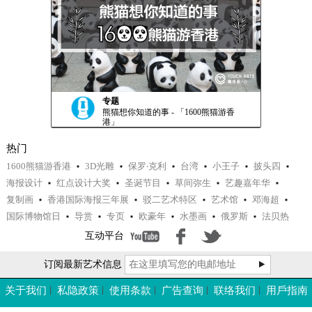
专题
熊猫想你知道的事 - 「1600熊猫游香
港」
热门
1600熊猫游香港
3D光雕
保罗‧克利
台湾
小王子
披头四
海报设计
红点设计大奖
圣诞节目
草间弥生
艺趣嘉年华
复制画
香港国际海报三年展
驳二艺术特区
艺术馆
邓海超
国际博物馆日
导赏
专页
欧豪年
水墨画
俄罗斯
法贝热
互动平台
订阅最新艺术信息
专题
邓海超专访 － 策展 · 人生 - 下集「策
关于我们
私隐政策
使用条款
广告查询
联络我们
用戶指南
展人生篇」(附短片)