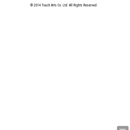
© 2014 Touch Arts Co. Ltd. All Rights Reserved.
专题
高雄台中必到艺术之旅：草间弥生展
览/ 驳二艺术特区
专题