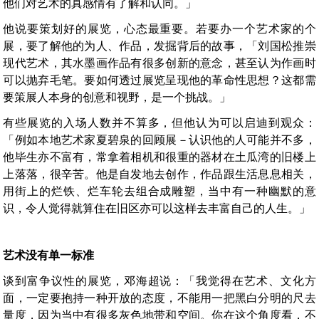
他们对艺术的真感情有了解和认同。」
他说要策划好的展览，心态最重要。若要办一个艺术家的个
展，要了解他的为人、作品，发掘背后的故事，「刘国松推崇
现代艺术，其水墨画作品有很多创新的意念，甚至认为作画时
可以抛弃毛笔。要如何透过展览呈现他的革命性思想？这都需
要策展人本身的创意和视野，是一个挑战。」
有些展览的入场人数并不算多，但他认为可以启迪到观众：
「例如本地艺术家夏碧泉的回顾展－认识他的人可能并不多，
他毕生亦不富有，常拿着相机和很​​重的器材在土瓜湾的旧楼上
上落落，很辛苦。他是自发地去创作，作品跟生活息息相关，
用街上的烂铁、烂车轮去组合成雕塑，当中有一种幽默的意
识，令人觉得就算住在旧区亦可以这样去丰富自己​​的人生。」
艺术没有单一标准
谈到富争议性的展览，邓海超说：「我觉得在艺术、文化方
面，一定要抱持一种开放的态度，不能用一把黑白分明的尺去
量度，因为当中有很多灰色地带和空间。你在这个角度看，不