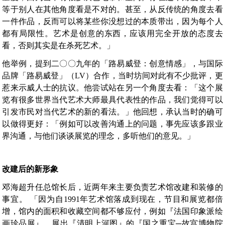
等于别人在其他角度看是不对的。甚至，从反传统的角度去看
一件作品，反而可以将某些你没想过的本质带出，因为每个人
都有局限性。艺术是创意的东西，应该用完全开放的态度去
看，否则其实是在杀死艺术。」
他举例，提到二〇〇九年的「路易威登：创意情感」，与国际
品牌「路易威登」（LV）合作，当时坊间对此有不少批评，更
惹来示威人士的抗议。他尝试站在另一个角度去看：「这个展
览有很多世界当代艺术大师最具代表性的作品，我们觉得可以
引发市民对当代艺术的新的看法。」他回想，承认当时的确可
以做得更好：「例如可以改善沟通上的问题，事先应该多跟业
界沟通，与他们谈谈展览的理念，多听他们的意见。」
改建后的新形象
邓海超升任总馆长后，近两年来主要负责艺术馆改建和装修的
事宜。 「因为自1991年艺术馆落成到现在，节目和展览都倍
增，馆内的面积和收藏空间都不够应付，例如『法国印象派绘
画珍品展』、展出『清明上河图』的『国之重宝─故宫博物院