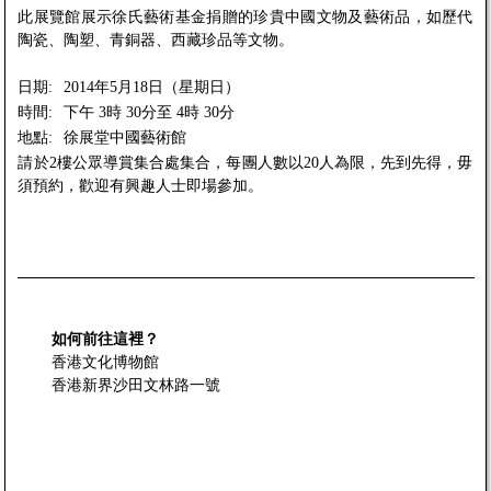
此展覽館展示徐氏藝術基金捐贈的珍貴中國文物及藝術品，如歷代
陶瓷、陶塑、青銅器、西藏珍品等文物。
日期:
2014年5月18日（星期日）
時間:
下午 3時 30分至 4時 30分
地點:
徐展堂中國藝術館
請於2樓公眾導賞集合處集合，每團人數以20人為限，先到先得，毋
須預約，歡迎有興趣人士即場參加。
如何前往這裡？
香港文化博物館
香港新界沙田文林路一號