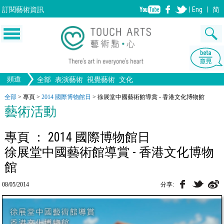
訂閱
藝術資訊
Eng
简
頻道
全部
表演藝術
視覺藝術
文化
音樂
生活
舞蹈
畫圖
文物
戲劇
版畫
全部文化
設計
全部
>
專頁
>
2014 國際博物館日
>
徐展堂中國藝術館導賞 - 香港文化博物館
繪畫
藝術活動
歌劇/音樂劇
手工藝
雕塑
中國戲曲
陶瓷
電影
攝影
全部表演藝術
裝置
建築
全部視覺藝術
專頁 ： 2014 國際博物館日
徐展堂中國藝術館導賞 - 香港文化博物
館
08/05/2014
分享: