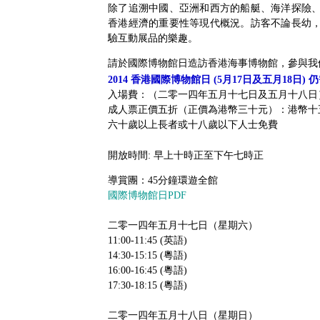
除了追溯中國、亞洲和西方的船艇、海洋探險
香港經濟的重要性等現代概況。訪客不論長幼
驗互動展品的樂趣。
請於國際博物館日造訪香港海事博物館，參與我
2014 香港國際博物館日 (5月17日及五月18日)
入場費：（二零一四年五月十七日及五月十八日
成人票正價五折（正價為港幣三十元）：港幣十
六十歲以上長者或十八歲以下人士免費
開放時間: 早上十時正至下午七時正
導賞團：45分鐘環遊全館
國際博物館日PDF
二零一四年五月十七日（星期六）
11:00-11:45 (英語)
14:30-15:15 (粵語)
16:00-16:45 (粵語)
17:30-18:15 (粵語)
二零一四年五月十八日（星期日）