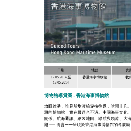
日期
地點
費
17.05.2014
至
香港海事博物館
收
18.05.2014
博物館導賞團 - 香港海事博物館
放眼維港，唯見船隻渡輪穿梭往返，喧鬧非凡
題的博物館，實在最適合不過。中國海事文化
關係、航海通訊、繪製地圖、導航與領港、大
題 ── 將會一一呈現於香港海事博物館的各展廳