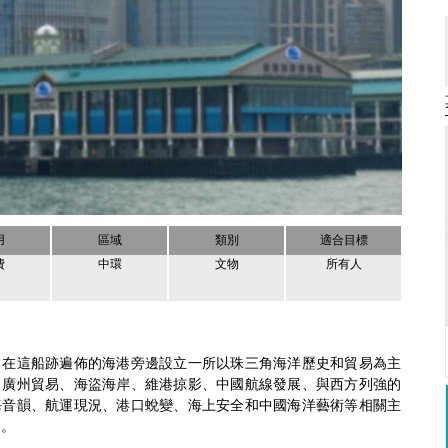
用
區域
類別
適合目標
費
中環
文物
所有人
。在這船跡遍佈的海港旁邊設立一所以珠三角海洋歷史和貿易為主
、廣州貿易、海盜海岸、維港掠影、中國航線發展、與西方列強的
海音韻、航運現況、港口蛻變、海上安全和中國海洋藝術等相關主
 。