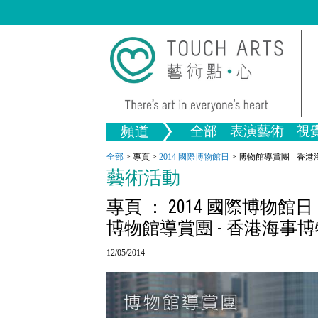
頻道
全部
表演藝術
視
音樂
繪畫
生活
舞蹈
畫圖
戲劇
版畫
全部文
全部
>
專頁
>
2014 國際博物館日
>
博物館導賞團 - 香
文物
藝術活動
全部視覺藝術
專頁 ： 2014 國際博物館日
博物館導賞團 - 香港海事
12/05/2014