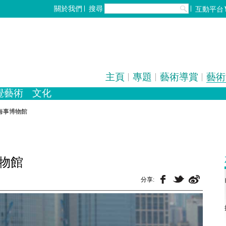
搜尋
關於我們
互動平台
主頁
專題
藝術導賞
藝術
覺藝術
文化
化
歌劇/音樂劇
設計
手工藝
中國戲曲
雕塑
電影
陶瓷
全部
攝影
港海事博物館
博物館
分享: