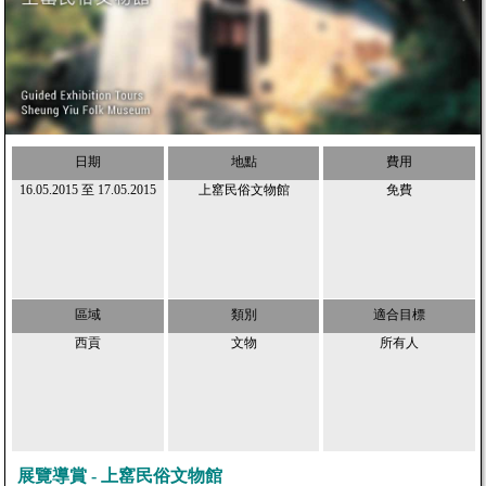
日期
地點
費用
16.05.2015
至
17.05.2015
上窰民俗文物館
免費
區域
類別
適合目標
西貢
文物
所有人
展覽導賞 - 上窰民俗文物館