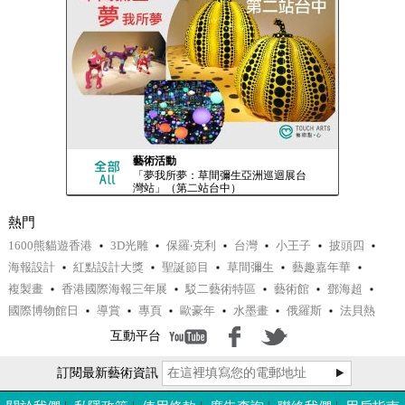
藝術活動
「夢我所夢：草間彌生亞洲巡迴展台
灣站」（第二站台中）
熱門
1600熊貓遊香港
3D光雕
保羅‧克利
台灣
小王子
披頭四
海報設計
紅點設計大獎
聖誕節目
草間彌生
藝趣嘉年華
複製畫
香港國際海報三年展
駁二藝術特區
藝術館
鄧海超
國際博物館日
導賞
專頁
歐豪年
水墨畫
俄羅斯
法貝熱
互動平台
訂閱最新藝術資訊
活動一覽
國際博物館日 - 活動