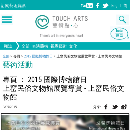
訂閱
藝術資訊
Eng
简
頻道
全部
表演藝術
視覺藝術
文化
音樂
繪畫
生活
舞蹈
畫圖
戲劇
版畫
全部文化
設計
全部
>
專頁
>
2015 國際博物館日
>
上窰民俗文物館展覽導賞 - 上窰民俗文物館
文物
藝術活動
歌劇/音樂劇
手工藝
雕塑
中國戲曲
陶瓷
電影
攝影
全部表演藝術
裝置
建築
全部視覺藝術
專頁 ： 2015 國際博物館日
上窰民俗文物館展覽導賞 - 上窰民俗文
物館
13/05/2015
分享: