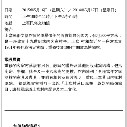
日期:
2015年5月16日（星期六）／ 2014年5月17日（星期日）
時間:
上午10時至11時／下午2時至3時
地點:
上窰民俗文物館
簡介
上窰民俗文物館位於風景優美的西貢郊野公園內，佔地500平方米，
是一座建於十九世紀末的客家村舍。上窰 村和鄰近的一座灰窰於
1981年被列為法定古蹟，重修後於1984年開放為博物館。
常設展覽
重修的客家村落設有房舍、敞闊的曬坪及其他附設建築結構，包括
廚房、牛欄、豬舍及一座六米高的更樓。館內陳列了各種當年客家
簡樸的家具及農具，並附有相片及圖片說明，重現上窰昔日的鄉村
風貌。 視聽導賞室播放一套以「上窰村昔日風貌」為題的錄像節
目，讓觀眾認識上窰村的歷史及本土文化。
如何前往這裡？