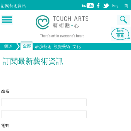
訂閱
藝術資訊
Eng
简
全部
頻道
表演藝術
視覺藝術
文化
音樂
繪畫
生活
舞蹈
畫圖
文物
戲劇
版畫
全部文化
設計
訂閱最新藝術資訊
歌劇/音樂劇
手工藝
雕塑
中國戲曲
陶瓷
電影
攝影
全部表演藝術
裝置
建築
全部視覺藝術
姓名
電郵