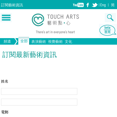
訂閱
藝術資訊
Eng
简
全部
頻道
表演藝術
視覺藝術
文化
音樂
繪畫
生活
舞蹈
畫圖
文物
戲劇
版畫
全部文化
設計
訂閱最新藝術資訊
歌劇/音樂劇
手工藝
雕塑
中國戲曲
陶瓷
電影
攝影
全部表演藝術
裝置
建築
全部視覺藝術
姓名
電郵