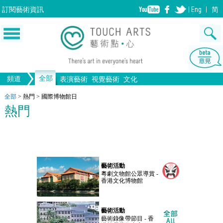
訂閱
藝術資訊
Eng
简
全部
頻道
表演藝術
視覺藝術
文化
音樂
繪畫
生活
舞蹈
畫圖
文物
戲劇
版畫
全部文化
設計
全部
>
熱門
>
國際博物館日
熱門
歌劇/音樂劇
手工藝
雕塑
中國戲曲
陶瓷
電影
攝影
全部表演藝術
裝置
建築
全部視覺藝術
藝術活動
粵劇文物館公眾導賞 -
香港文化博物館
藝術活動
藝術錄像帶節目 - 香