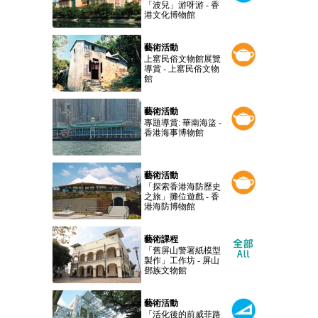
「波兒」游呀游 - 香
港文化博物館
藝術活動
上窰民俗文物館展覽
導賞 - 上窰民俗文物
館
藝術活動
專題導賞: 華南海盜 -
香港海事博物館
藝術活動
「探索香港海防歷史
之旅」攤位遊戲 - 香
港海防博物館
藝術課程
「舊屏山警署紙模型
製作」工作坊 - 屏山
鄧族文物館
藝術活動
「活化後的前威菲路