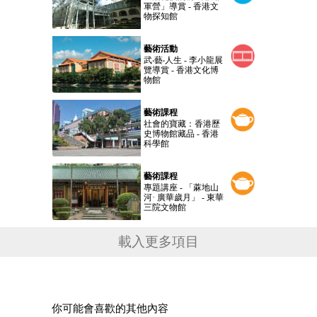
軍營」導賞 - 香港文
物探知館
藝術活動
武‧藝‧人生 - 李小龍展
覽導賞 - 香港文化博
物館
藝術課程
社會的寶藏：香港歷
史博物館藏品 - 香港
科學館
藝術課程
專題講座 - 「蔴地山
河· 廣華歲月」 - 東華
三院文物館
載入更多項目
你可能會喜歡的其他內容