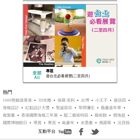
專題
遊台北必看展覽(二至四月)
熱門
1600熊貓遊香港
3D光雕
保羅‧克利
台灣
小王子
披頭四
海報設計
紅點設計大獎
聖誕節目
草間彌生
藝趣嘉年華
複製畫
香港國際海報三年展
駁二藝術特區
藝術館
鄧海超
國際博物館日
導賞
專頁
歐豪年
水墨畫
俄羅斯
法貝熱
互動平台