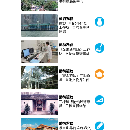
港視覺藝術中心
藝術課程
自製「明代外銷瓷」
工作坊 - 香港海事博
物館
藝術課程
《版畫新體驗》工作
坊 - 文物修復辦事處
藝術活動
「寶盒藏珍」互動遊
戲 - 香港文物探知館
藝術活動
三棟屋博物館展覽導
賞 - 三棟屋博物館
藝術課程
動畫世界精華遊‧我的