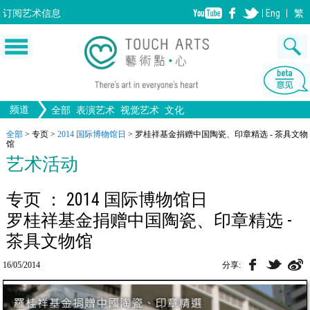
订阅
艺术信息
Eng
繁
频道
全部
表演艺术
视觉艺术
文化
音乐
绘画
生活
舞蹈
画图
文物
戏剧
版画
全部文化
设计
全部
>
专页
>
2014 国际博物馆日
>
罗桂祥基金捐赠中国陶瓷、印章精选 - 茶具文物
馆
歌剧/音乐剧
工艺
雕塑
中国戏曲
摄影
电影
陶瓷
艺术活动
全部表演艺术
装置
建筑
全部视觉艺术
专页 ： 2014 国际博物馆日
罗桂祥基金捐赠中国陶瓷、印章精选 -
茶具文物馆
16/05/2014
分享: