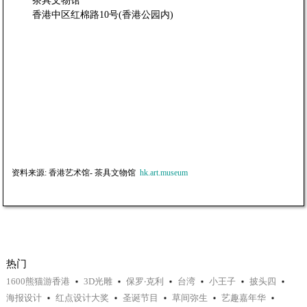
茶具文物馆
香港中区红棉路10号(香港公园内)​
资料来源: 香港艺术馆- 茶具文物馆
hk.art.museum
热门
1600熊猫游香港
3D光雕
保罗‧克利
台湾
小王子
披头四
海报设计
红点设计大奖
圣诞节目
草间弥生
艺趣嘉年华