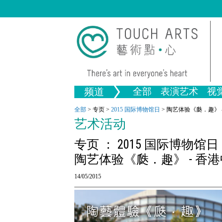
频道
全部
表演艺术
视
音乐
绘画
生活
舞蹈
画图
文物
戏剧
版画
全部文
全部
>
专页
>
2015 国际博物馆日
>
陶艺体验《瓞．趣》 
艺术活动
全部视觉艺术
专页 ： 2015 国际博物馆日
陶艺体验《瓞．趣》 - 香
14/05/2015