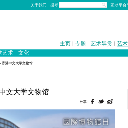
搜寻
关于我们
互动平台
主页
专题
艺术导赏
艺术
觉艺术
文化
化
歌剧/音乐剧
设计
工艺
中国戏曲
雕塑
电影
摄影
全部
- 香港中文大学文物馆
陶瓷
港中文大学文物馆
分享: