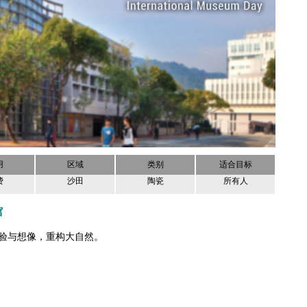
用
区域
类别
适合目标
费
沙田
陶瓷
所有人
馆
验与想像，重构大自然。