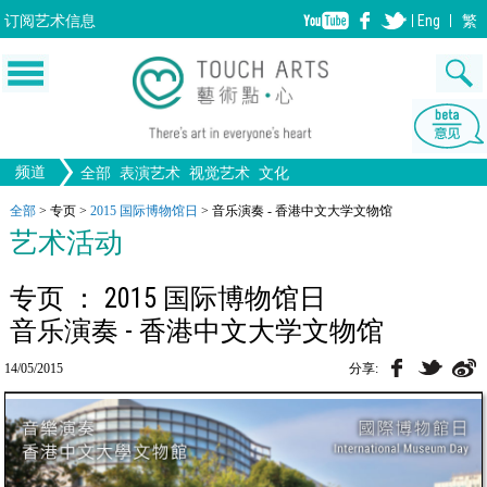
订阅
艺术信息
Eng
繁
频道
全部
表演艺术
视觉艺术
文化
绘画
生活
舞蹈
画图
文物
戏剧
版画
全部文化
设计
全部
>
专页
>
2015 国际博物馆日
>
音乐演奏 - 香港中文大学文物馆
音乐
艺术活动
歌剧/音乐剧
工艺
雕塑
中国戏曲
陶瓷
摄影
电影
全部表演艺术
装置
建筑
全部视觉艺术
专页 ： 2015 国际博物馆日
音乐演奏 - 香港中文大学文物馆
14/05/2015
分享: