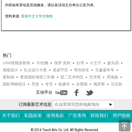
内容如有变动及其他修改，请以各活动主办单位公告为准。
资料来源:
香港中文大学文物馆
热门
1600熊猫游香港
3D光雕
保罗‧克利
台湾
小王子
披头四
海报设计
红点设计大奖
圣诞节目
草间弥生
艺趣嘉年华
复制画
香港国际海报三年展
驳二艺术特区
艺术馆
邓海超
国际博物馆日
导赏
专页
欧豪年
水墨画
俄罗斯
法贝热
互动平台
订阅最新艺术信息
关于我们
私隐政策
使用条款
广告查询
联络我们
用戶指南
© 2014 Touch Arts Co. Ltd. All Rights Reserved.