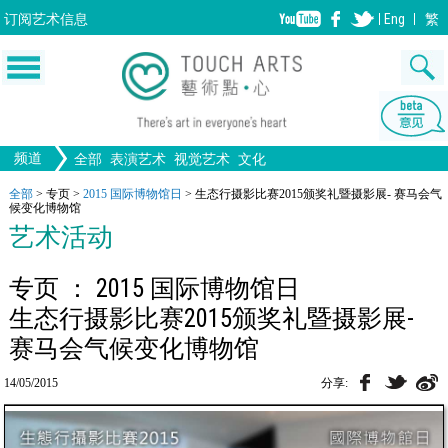
订阅
艺术信息
Eng
繁
频道
全部
表演艺术
视觉艺术
文化
音乐
绘画
生活
舞蹈
画图
文物
戏剧
版画
全部文化
设计
全部
>
专页
>
2015 国际博物馆日
>
生态行摄影比赛2015颁奖礼暨摄影展- 赛马会气
候变化博物馆
歌剧/音乐剧
工艺
雕塑
中国戏曲
陶瓷
电影
摄影
艺术活动
全部表演艺术
装置
建筑
全部视觉艺术
专页 ： 2015 国际博物馆日
生态行摄影比赛2015颁奖礼暨摄影展-
赛马会气候变化博物馆
14/05/2015
分享: