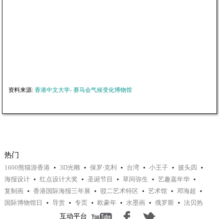
资料来源:
香港中文大学- 赛马会气候变化博物馆
热门
1600熊猫游香港
3D光雕
保罗‧克利
台湾
小王子
披头四
海报设计
红点设计大奖
圣诞节目
草间弥生
艺趣嘉年华
复制画
香港国际海报三年展
驳二艺术特区
艺术馆
邓海超
国际博物馆日
导赏
专页
欧豪年
水墨画
俄罗斯
法贝热
互动平台