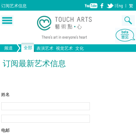
订阅
艺术信息
Eng
繁
全部
频道
表演艺术
视觉艺术
文化
音乐
绘画
生活
舞蹈
画图
文物
戏剧
版画
全部文化
设计
订阅最新艺术信息
歌剧/音乐剧
工艺
雕塑
中国戏曲
陶瓷
摄影
电影
全部表演艺术
装置
建筑
全部视觉艺术
姓名
电邮