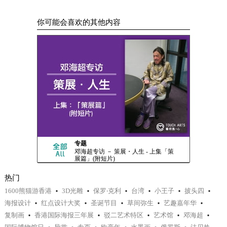
你可能会喜欢的其他内容
专题
邓海超专访 － 策展・人生 - 上集「策
展篇」(附短片)
热门
1600熊猫游香港
3D光雕
保罗‧克利
台湾
小王子
披头四
海报设计
红点设计大奖
圣诞节目
草间弥生
艺趣嘉年华
复制画
香港国际海报三年展
驳二艺术特区
艺术馆
邓海超