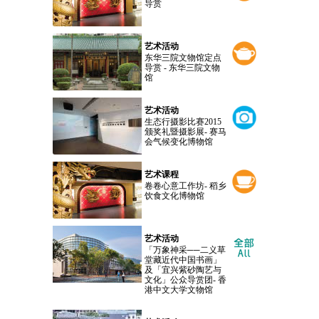
导赏
艺术活动
东华三院文物馆定点
导赏 - 东华三院文物
馆
艺术活动
生态行摄影比赛2015
颁奖礼暨摄影展- 赛马
会气候变化博物馆
艺术课程
卷卷心意工作坊- 稻乡
饮食文化博物馆
艺术活动
「万象神采──二义草
堂藏近代中国书画」
及「宜兴紫砂陶艺与
文化」公众导赏团- 香
港中文大学文物馆