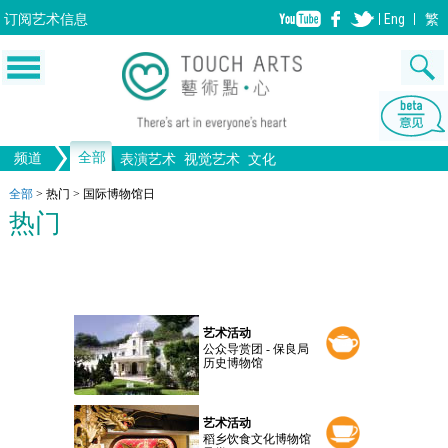
订阅
艺术信息
Eng
繁
全部
频道
表演艺术
视觉艺术
文化
音乐
绘画
生活
舞蹈
画图
文物
戏剧
版画
全部文化
设计
全部
>
热门
>
国际博物馆日
热门
歌剧/音乐剧
工艺
雕塑
中国戏曲
陶瓷
摄影
电影
全部表演艺术
装置
建筑
全部视觉艺术
艺术活动
公众导赏团 - 保良局
历史博物馆
艺术活动
稻乡饮食文化博物馆