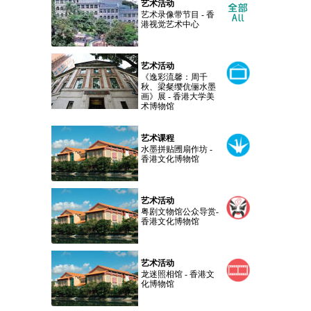
艺术活动
艺术录像带节目 - 香
港视觉艺术中心
艺术活动
《逸彩流馨：周千
秋、梁粲缨伉俪水墨
画》展 - 香港大学美
术博物馆
艺术课程
水墨拼贴圑扇作坊 -
香港文化博物馆
艺术活动
粤剧文物馆公众导赏-
香港文化博物馆
艺术活动
龙迷照相馆 - 香港文
化博物馆